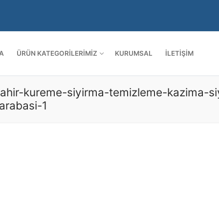
A
ÜRÜN KATEGORILERIMIZ
KURUMSAL
İLETIŞIM
hir-kureme-siyirma-temizleme-kazima-siyir
Arama:
arabasi-1