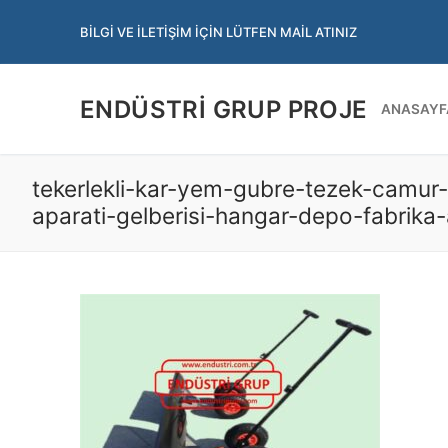
İçeriğe
BILGI VE İLETIŞIM İÇIN LÜTFEN MAIL ATINIZ
atla
ENDÜSTRI GRUP PROJE
ANASAYF
tekerlekli-kar-yem-gubre-tezek-camur-a
aparati-gelberisi-hangar-depo-fabrika-