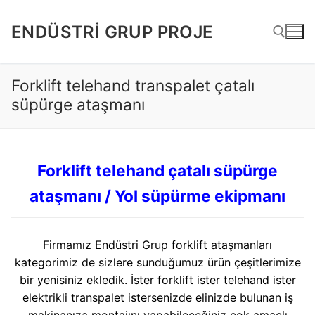
İçeriğe
atla
ENDÜSTRI GRUP PROJE
Forklift telehand transpalet çatalı
Arama:
süpürge ataşmanı
Forklift telehand çatalı süpürge
ataşmanı / Yol süpürme ekipmanı
Firmamız Endüstri Grup forklift ataşmanları
kategorimiz de sizlere sunduğumuz ürün çeşitlerimize
bir yenisiniz ekledik. İster forklift ister telehand ister
elektrikli transpalet istersenizde elinizde bulunan iş