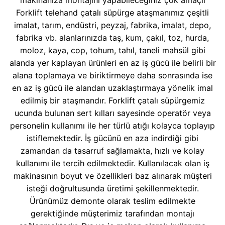
makinanıza montajını yapabileceğiniz çok amaçlı
Forklift telehand çatalı süpürge ataşmanımız çeşitli
imalat, tarım, endüstri, peyzaj, fabrika, imalat, depo,
fabrika vb. alanlarınızda taş, kum, çakıl, toz, hurda,
moloz, kaya, cop, tohum, tahıl, taneli mahsül gibi
alanda yer kaplayan ürünleri en az iş gücü ile belirli bir
alana toplamaya ve biriktirmeye daha sonrasında ise
en az iş gücü ile alandan uzaklaştırmaya yönelik imal
edilmiş bir ataşmandır. Forklift çatalı süpürgemiz
ucunda bulunan sert kılları sayesinde operatör veya
personelin kullanımı ile her türlü atığı kolayca toplayıp
istiflemektedir. İş gücünü en aza indirdiği gibi
zamandan da tasarruf sağlamakta, hızlı ve kolay
kullanımı ile tercih edilmektedir. Kullanılacak olan iş
makinasının boyut ve özellikleri baz alınarak müşteri
isteği doğrultusunda üretimi şekillenmektedir.
Ürünümüz demonte olarak teslim edilmekte
gerektiğinde müşterimiz tarafından montajı