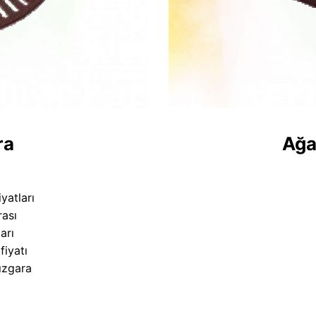
ra
Ağa
iyatları
rası
arı
fiyatı
ızgara