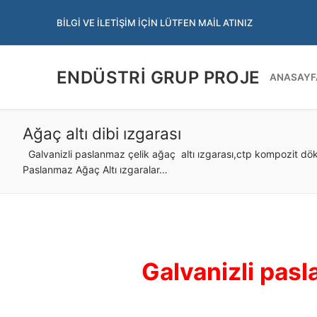
İçeriğe
BILGI VE İLETIŞIM İÇIN LÜTFEN MAIL ATINIZ
atla
ENDÜSTRI GRUP PROJE
ANASAYF
Ağaç altı dibi ızgarası
Galvanizli paslanmaz çelik ağaç altı ızgarası,ctp kompozit döküm
Paslanmaz Ağaç Altı ızgaralar…
Galvanizli pasl