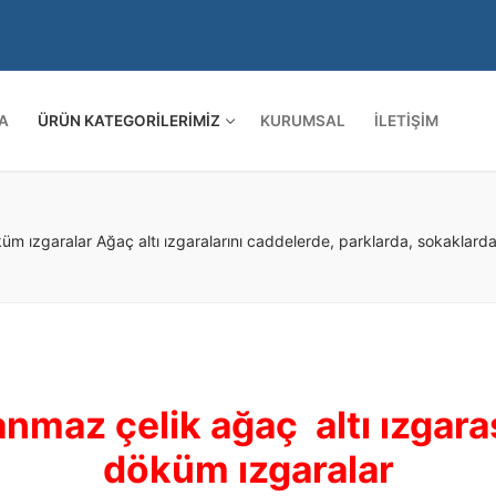
A
ÜRÜN KATEGORILERIMIZ
KURUMSAL
İLETIŞIM
Arama:
 ızgaralar Ağaç altı ızgaralarını caddelerde, parklarda, sokaklarda, 
anmaz çelik ağaç altı ızgar
döküm ızgaralar