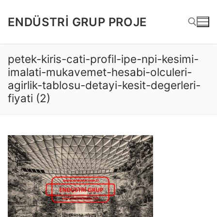
İçeriğe
atla
ENDÜSTRI GRUP PROJE
petek-kiris-cati-profil-ipe-npi-kesimi-
Arama:
imalati-mukavemet-hesabi-olculeri-
agirlik-tablosu-detayi-kesit-degerleri-
fiyati (2)