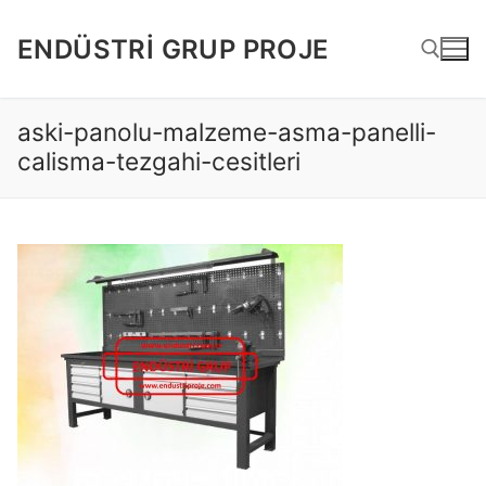
İçeriğe
atla
ENDÜSTRI GRUP PROJE
aski-panolu-malzeme-asma-panelli-
Arama:
calisma-tezgahi-cesitleri