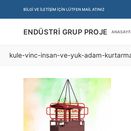
İçeriğe
BILGI VE İLETIŞIM İÇIN LÜTFEN MAIL ATINIZ
atla
ENDÜSTRI GRUP PROJE
ANASAYF
kule-vinc-insan-ve-yuk-adam-kurtarma