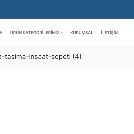
A
ÜRÜN KATEGORILERIMIZ
KURUMSAL
İLETIŞIM
-tasima-insaat-sepeti (4)
Arama: