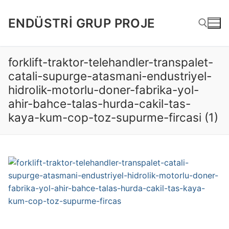
İçeriğe
atla
ENDÜSTRI GRUP PROJE
forklift-traktor-telehandler-transpalet-
Arama:
catali-supurge-atasmani-endustriyel-
hidrolik-motorlu-doner-fabrika-yol-
ahir-bahce-talas-hurda-cakil-tas-
kaya-kum-cop-toz-supurme-fircasi (1)