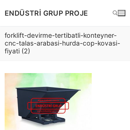
İçeriğe
atla
ENDÜSTRI GRUP PROJE
forklift-devirme-tertibatli-konteyner-
Arama:
cnc-talas-arabasi-hurda-cop-kovasi-
fiyati (2)