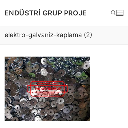
İçeriğe
atla
ENDÜSTRI GRUP PROJE
elektro-galvaniz-kaplama (2)
Arama: