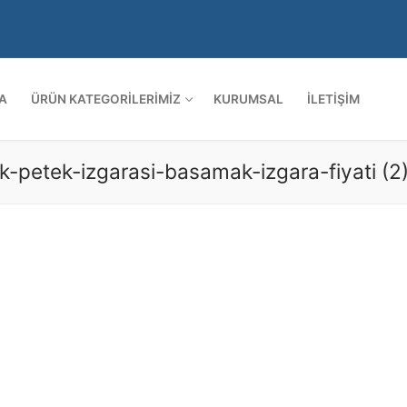
A
ÜRÜN KATEGORILERIMIZ
KURUMSAL
İLETIŞIM
ik-petek-izgarasi-basamak-izgara-fiyati (2
Arama: