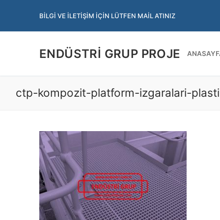
İçeriğe
BILGI VE İLETIŞIM İÇIN LÜTFEN MAIL ATINIZ
atla
ENDÜSTRI GRUP PROJE
ANASAYF
ctp-kompozit-platform-izgaralari-plast