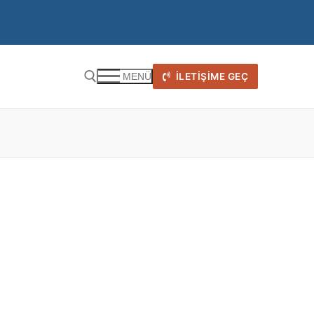
İLETIŞIME GEÇ
MENÜ
)